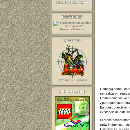
Resto de Dosieres
Novedades a examen
Como ya sabes, esta 
se realizaron, realiza
Existen muchas webs 
¿para qué hacer otra
En nuestro archivo hi
existencia de este si
Si crees poseer mate
(más imágenes, más 
Esta web es, y siemp