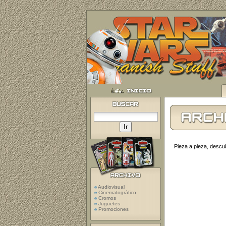
Pieza a pieza, descub
Audiovisual
Cinematográfico
Cromos
Juguetes
Promociones