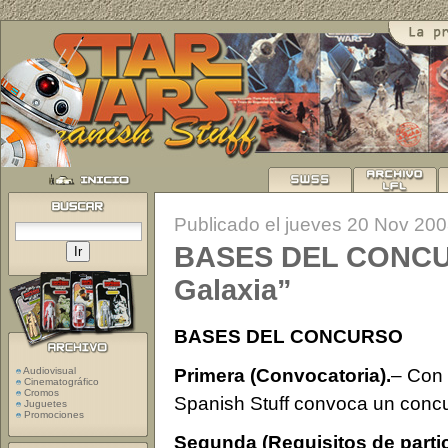
Publicado el jueves 20 Nov 20
BASES DEL CONCUR
Galaxia”
BASES DEL CONCURSO
Primera (Convocatoria).
– Con 
Audiovisual
Cinematográfico
Cromos
Spanish Stuff convoca un concu
Juguetes
Promociones
Segunda (Requisitos de partic