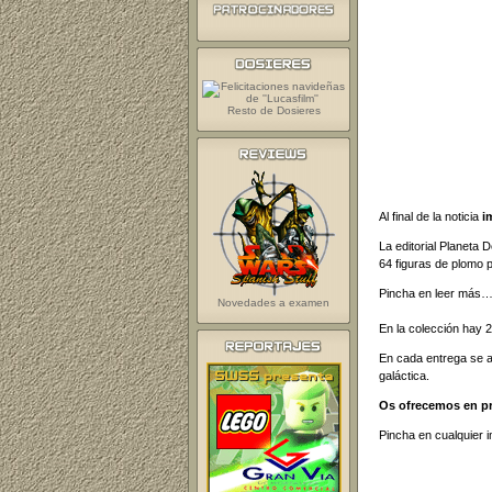
Resto de Dosieres
Al final de la noticia
i
La editorial Planeta 
64 figuras de plomo p
Pincha en leer más
Novedades a examen
En la colección hay 2
En cada entrega se ad
galáctica.
Os ofrecemos en p
Pincha en cualquier 