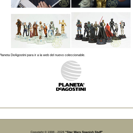
Planeta DeAgostini para ir a la web del nuevo coleccionable.
Copyright © 1996 - 2026
"Star Wars Spanish Stuff"