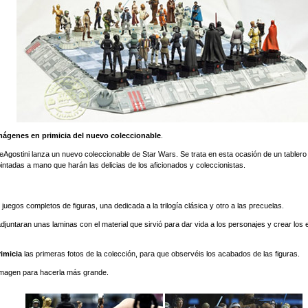
mágenes en primicia del nuevo coleccionable
.
DeAgostini lanza un nuevo coleccionable de Star Wars. Se trata en esta ocasión de un tablero
intadas a mano que harán las delicias de los aficionados y coleccionistas.
…
 juegos completos de figuras, una dedicada a la trilogía clásica y otro a las precuelas.
juntaran unas laminas con el material que sirvió para dar vida a los personajes y crear los
rimicia
las primeras fotos de la colección, para que observéis los acabados de las figuras.
imagen para hacerla más grande.