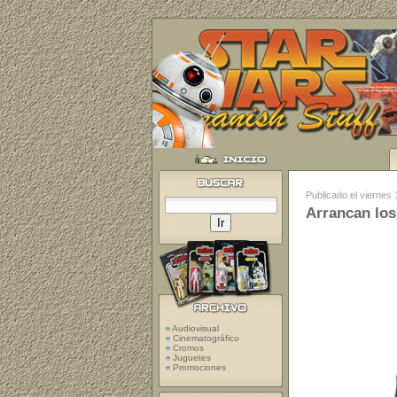
Publicado el viernes
Arrancan lo
Audiovisual
Cinematográfico
Cromos
Juguetes
Promociones