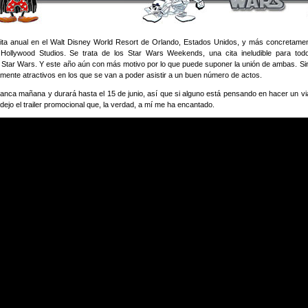
ita anual en el Walt Disney World Resort de Orlando, Estados Unidos, y más concretame
 Hollywood Studios. Se trata de los Star Wars Weekends, una cita ineludible para t
y Star Wars. Y este año aún con más motivo por lo que puede suponer la unión de ambas. Si
nte atractivos en los que se van a poder asistir a un buen número de actos.
ranca mañana y durará hasta el 15 de junio, así que si alguno está pensando en hacer un viaj
ejo el trailer promocional que, la verdad, a mí me ha encantado.