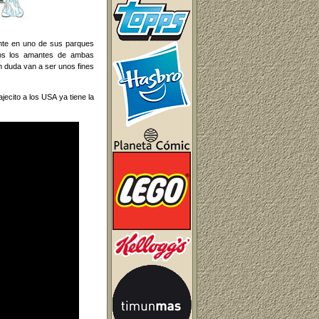
nte en uno de sus parques
odos los amantes de ambas
n duda van a ser unos fines
ecito a los USA ya tiene la