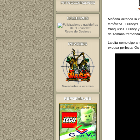
Mañana arranca la c
temáticos, Disney’s
franquicias, Disney 
Resto de Dosieres
de semana tremendame
La cita como digo ar
excusa perfecta. Os d
Novedades a examen