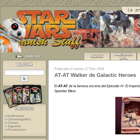
Publicado el martes 27 Ene 2009
AT-AT Walker de Galactic Heroes
El
AT-AT
de la famosa escena del
Episodio IV: El Imper
Speeder Biker.
Audiovisual
Cinematográfico
Cromos
Juguetes
Promociones