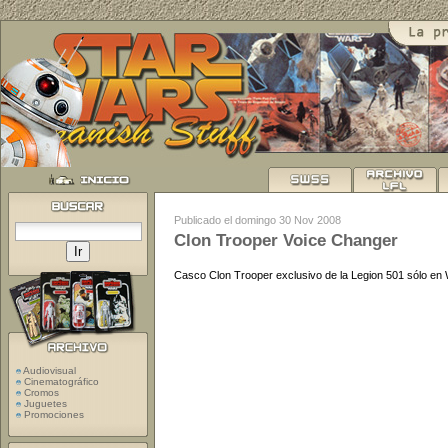
Publicado el domingo 30 Nov 2008
Clon Trooper Voice Changer
Casco Clon Trooper exclusivo de la Legion 501 sólo en 
Audiovisual
Cinematográfico
Cromos
Juguetes
Promociones