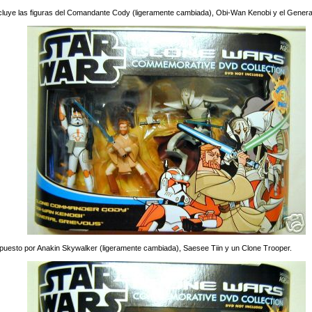
incluye las figuras del Comandante Cody (ligeramente cambiada), Obi-Wan Kenobi y el Genera
uesto por Anakin Skywalker (ligeramente cambiada), Saesee Tiin y un Clone Trooper.