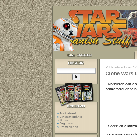
Publicado el lunes 1
Clone Wars 
Coincidiendo con la 
conmemorar dicho la
Audiovisual
Cinematográfico
Cromos
Juguetes
Es decir, en la mism
Promociones
Los nuevos sets incl