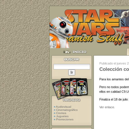
Publicado el jueves 
Colección co
Para los amantes de
Pero no todos podemo
ellos en calidad C9.U
Finaliza el 18 de juli
Audiovisual
Ver enlace.
Cinematográfico
Cromos
Juguetes
Promociones