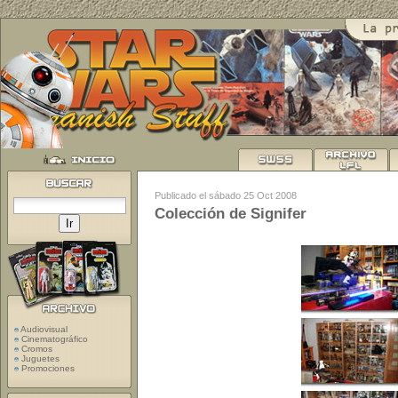
Publicado el sábado 25 Oct 2008
Colección de Signifer
Audiovisual
Cinematográfico
Cromos
Juguetes
Promociones