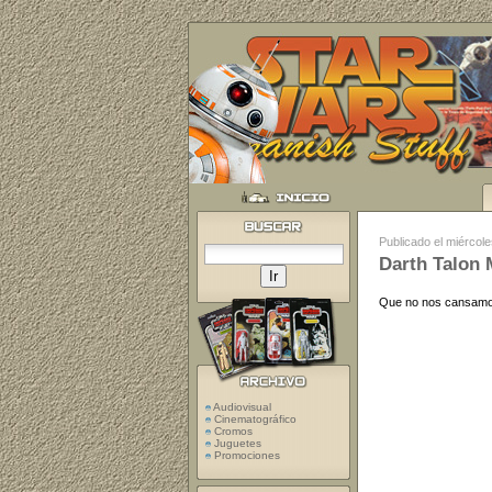
Publicado el miércol
Darth Talon 
Que no nos cansamos
Audiovisual
Cinematográfico
Cromos
Juguetes
Promociones