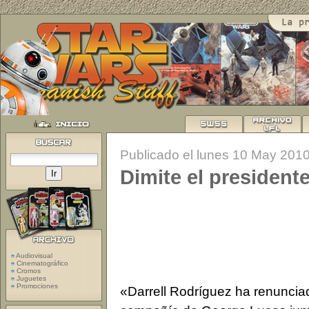
Publicado el lunes 10 May 201
Dimite el president
Audiovisual
Cinematográfico
Cromos
Juguetes
Promociones
«Darrell Rodríguez ha renuncia