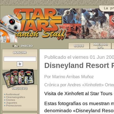
Publicado el viernes 01 Jun 20
Disneyland Resort 
Por Marino Arribas Muñoz
Crónica por Andres «Xinhofett» Orte
Visita de Xinhofett al Star Tour
Audiovisual
Cinematográfico
Cromos
Estas fotografías os muestran 
Juguetes
Promociones
denominado «Disneyland Resort