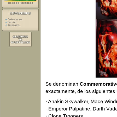
Resto de Reportajes
Colecciones
Fan-Art
Tutoriales
Se denominan
Commemorative 
exactamente, de los siguientes 
· Anakin Skywalker, Mace Wind
· Emperor Palpatine, Darth Vad
· Clone Troopers