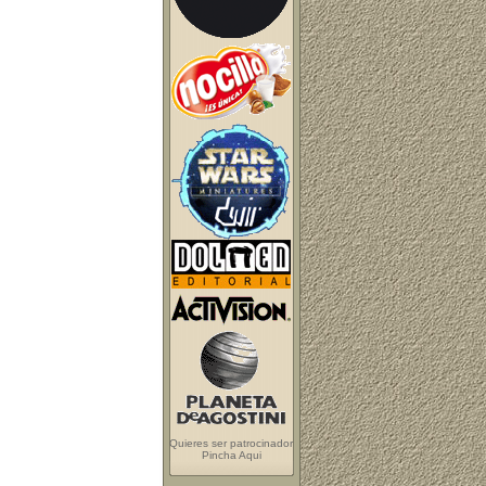
Quieres ser patrocinador
Pincha Aqui