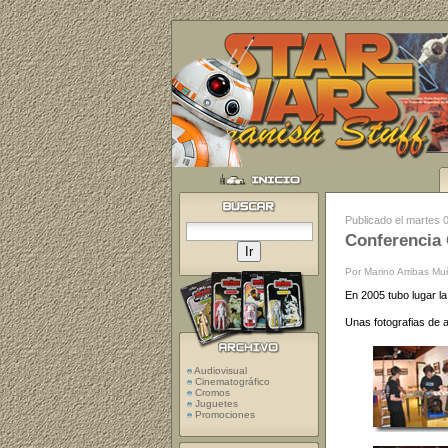
Publicado el martes 
Conferencia
Por Marino Arribas M
En 2005 tubo lugar l
Unas fotografias de 
Audiovisual
Cinematográfico
Cromos
Juguetes
Promociones