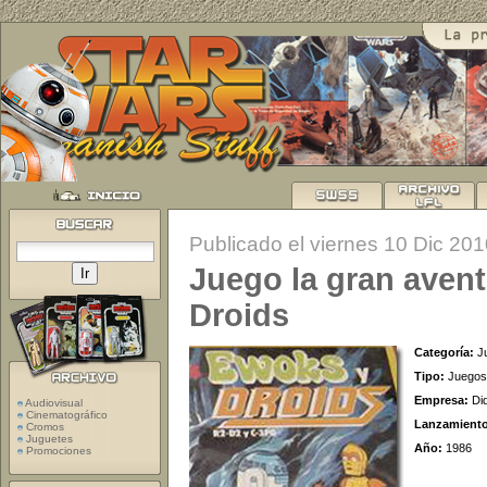
Publicado el viernes 10 Dic 20
Juego la gran avent
Droids
Categoría:
J
Tipo:
Juegos
Empresa:
Di
Audiovisual
Cinematográfico
Lanzamient
Cromos
Juguetes
Año:
1986
Promociones