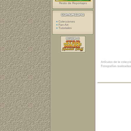
Resto de Reportajes
Colecciones
Fan-Art
Tutoriales
Artículos de la colec
Fotografías realizada