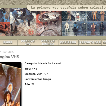
 25 Jun 2005
logía» VHS
Categoría:
Material Audiovisual
Tipo:
VHS
Empresa:
20th FOX
Lanzamiento:
Trilogia
Año:
??