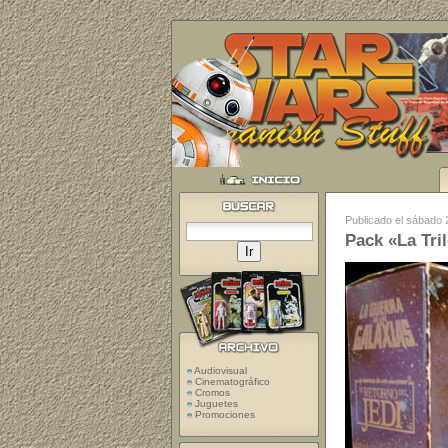
Publicado el sábado
Pack «La Tri
Audiovisual
Cinematográfico
Cromos
Juguetes
Promociones