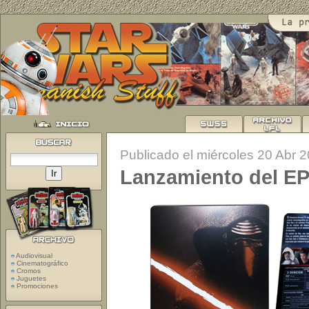
Publicado el miércoles 20 Abr 
Lanzamiento del EP 
Audiovisual
Cinematográfico
Cromos
Juguetes
Promociones