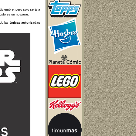
diciembre, pero solo será la
Esto es un no parar.
ido las
únicas autorizadas