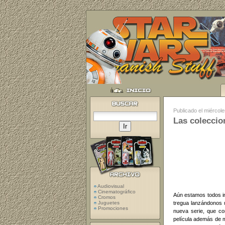
Publicado el miércol
Las coleccio
Audiovisual
Cinematográfico
Aún estamos todos i
Cromos
tregua lanzándonos 
Juguetes
Promociones
nueva serie, que co
película además de m