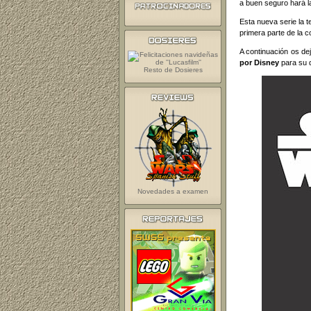
a buen seguro hará la
Esta nueva serie la 
primera parte de la c
A continuación os de
por Disney
para su d
Resto de Dosieres
Novedades a examen