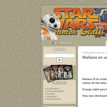
Publicado el jueves 
Mañana es un
Mañana 29 de octubr
exitoso de Star Wars
Audiovisual
El juego saldrá para
Cinematográfico
Cromos
Para mas informació
Juguetes
Promociones