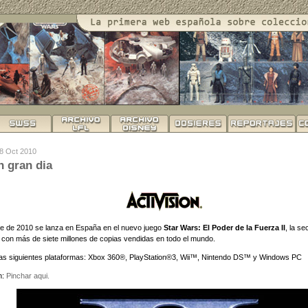
28 Oct 2010
 gran dia
e de 2010 se lanza en España en el nuevo juego
Star Wars: El Poder de la Fuerza II
, la s
 con más de siete millones de copias vendidas en todo el mundo.
 las siguientes plataformas: Xbox 360®, PlayStation®3, Wii™, Nintendo DS™ y Windows PC
n:
Pinchar aqui.