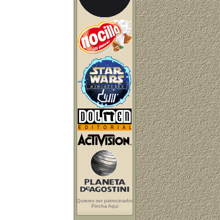
Quieres ser patrocinador
Pincha Aqui