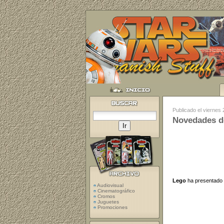
Publicado el viernes
Novedades de
Lego
ha presentado l
Audiovisual
Cinematográfico
Cromos
Juguetes
Promociones