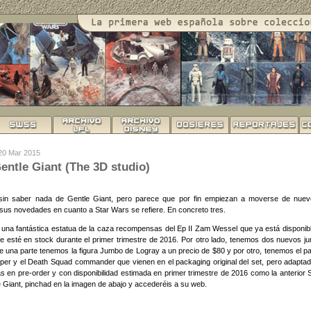
 20 Mar 2015
ntle Giant (The 3D studio)
sin saber nada de Gentle Giant, pero parece que por fin empiezan a moverse de nuev
 sus novedades en cuanto a Star Wars se refiere. En concreto tres.
una fantástica estatua de la caza recompensas del Ep II Zam Wessel que ya está disponibl
 esté en stock durante el primer trimestre de 2016. Por otro lado, tenemos dos nuevos ju
e una parte tenemos la figura Jumbo de Logray a un precio de $80 y por otro, tenemos el pa
oper y el Death Squad commander que vienen en el packaging original del set, pero adapta
s en pre-order y con disponibilidad estimada en primer trimestre de 2016 como la anterior S
Giant, pinchad en la imagen de abajo y accederéis a su web.