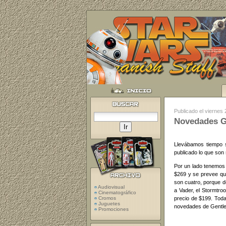
Publicado el viernes
Novedades Ge
Llevábamos tiempo 
publicado lo que son
Por un lado tenemos 
$269 y se prevee que
son cuatro, porque d
Audiovisual
a Vader, el Stormtro
Cinematográfico
precio de $199. Toda
Cromos
Juguetes
novedades de Gentle 
Promociones