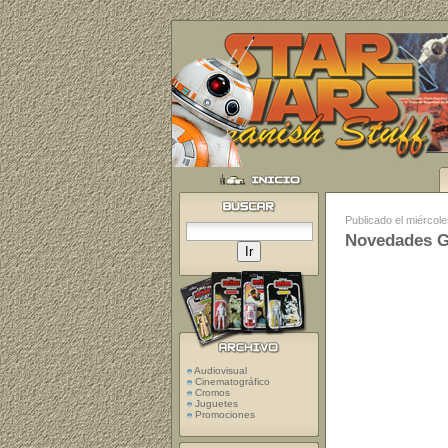
Publicado el miércol
Novedades G
Audiovisual
Cinematográfico
Cromos
Juguetes
Promociones