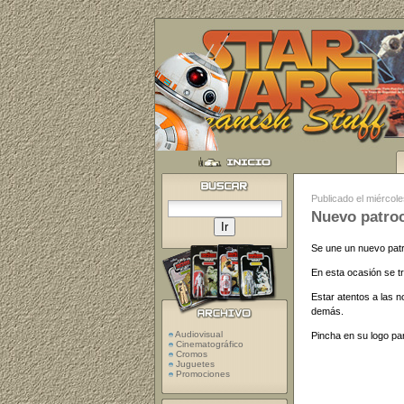
Publicado el miércol
Nuevo patro
Se une un nuevo patr
En esta ocasión se tr
Estar atentos a las 
demás.
Audiovisual
Pincha en su logo par
Cinematográfico
Cromos
Juguetes
Promociones