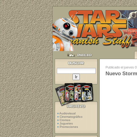
Publicado el jueves 
Nuevo Storm
Audiovisual
Cinematográfico
Cromos
Juguetes
Promociones