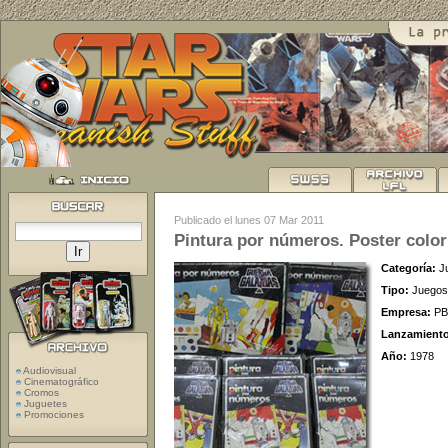
Publicado el lunes 07 Mar 2011
Pintura por números. Poster color
Categoría:
J
Tipo:
Juegos
Empresa:
PB
Lanzamient
Año:
1978
Audiovisual
Cinematográfico
Cromos
Juguetes
Promociones