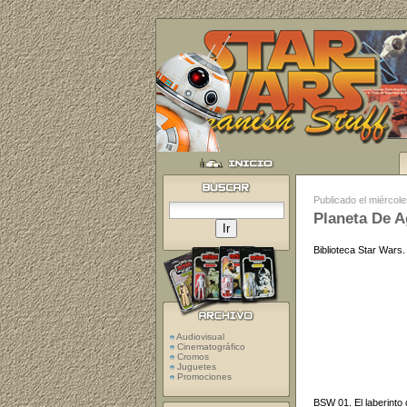
Publicado el miércol
Planeta De 
Biblioteca Star Wars.
Audiovisual
Cinematográfico
Cromos
Juguetes
Promociones
BSW 01. El laberinto 