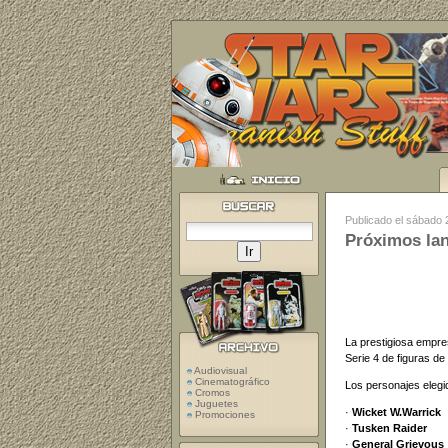
Publicado el sábado
Próximos la
La prestigiosa empre
Serie 4 de figuras de
Audiovisual
Cinematográfico
Los personajes elegi
Cromos
Juguetes
·
Wicket W.Warrick
Promociones
·
Tusken Raider
·
General Grievous