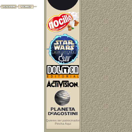
Quieres ser patrocinador
Pincha Aqui