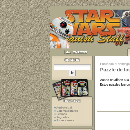
Publicado el doming
Puzzle de lo
Acabo de añadir a la
Estos puzzles fueron
Audiovisual
Cinematográfico
Cromos
Juguetes
Promociones