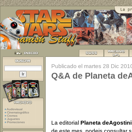
Publicado el martes 28 Dic 201
Q&A de Planeta deA
Audiovisual
Cinematográfico
Cromos
Juguetes
La editorial
Planeta deAgostini
Promociones
de este mes, podeis consultar s