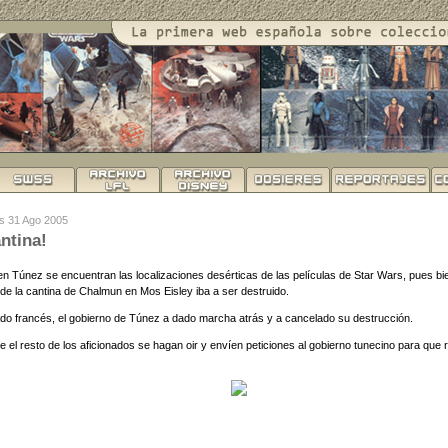
es 31 Ago 2005
ntina!
 Túnez se encuentran las localizaciones desérticas de las películas de Star Wars, pues bien,
 de la cantina de Chalmun en Mos Eisley iba a ser destruido.
ado francés, el gobierno de Túnez a dado marcha atrás y a cancelado su destrucción.
 el resto de los aficionados se hagan oir y envíen peticiones al gobierno tunecino para que 