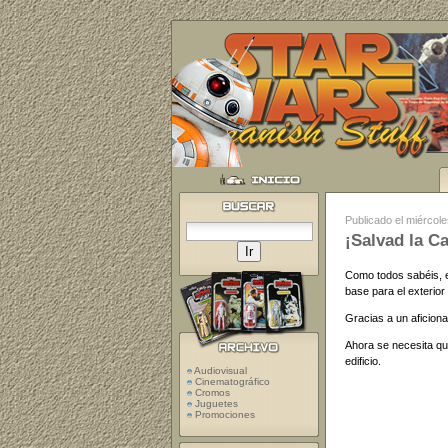
Publicado el miércol
¡Salvad la Ca
Como todos sabéis, en
base para el exterior
Gracias a un aficion
Ahora se necesita que
edificio.
Audiovisual
Cinematográfico
Cromos
Juguetes
Promociones