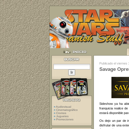
Publicado el viernes
Savage Opre
Sideshow ya ha abie
Audiovisual
franquicia realice d
Cinematográfico
estará disponible par
Cromos
Juguetes
Promociones
Os dejo un par de im
disfrutar de una exte