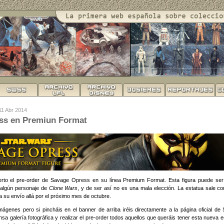
 11 Abr 2014
ss en Premiun Format
rto el pre-order de Savage Opress en su línea Premium Format. Esta figura puede ser 
e algún personaje de
Clone Wars
, y de ser así no es una mala elección. La estatua sale c
a su envío allá por el próximo mes de octubre.
ágenes pero si pincháis en el banner de arriba iréis directamente a la página oficial de
nsa galería fotográfica y realizar el pre-order todos aquellos que queráis tener esta nueva e