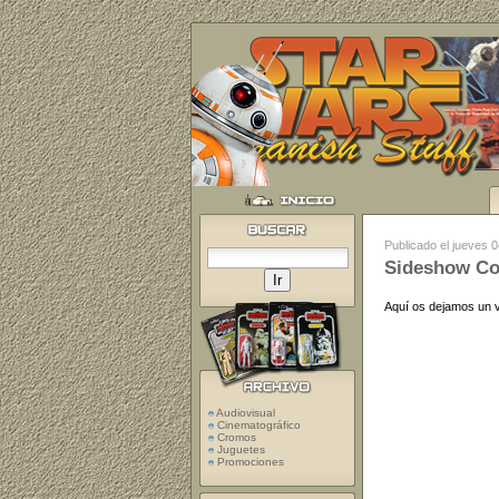
Publicado el jueves 
Sideshow Col
Aquí os dejamos un v
Audiovisual
Cinematográfico
Cromos
Juguetes
Promociones