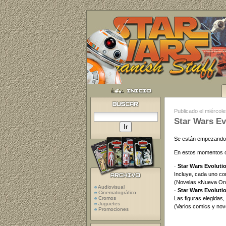
Publicado el miércol
Star Wars Ev
Se están empezando a
En estos momentos c
·
Star Wars Evoluti
Incluye, cada uno co
(Novelas «Nueva Ord
Audiovisual
·
Star Wars Evoluti
Cinematográfico
Las figuras elegidas,
Cromos
Juguetes
(Varios comics y nov
Promociones