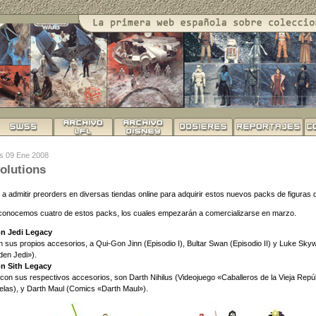
es 09 Ene 2008
olutions
 admitir preorders en diversas tiendas online para adquirir estos nuevos packs de figuras 
onocemos cuatro de estos packs, los cuales empezarán a comercializarse en marzo.
on Jedi Legacy
n sus propios accesorios, a Qui-Gon Jinn (Episodio I), Bultar Swan (Episodio II) y Luke Sky
en Jedi»).
on Sith Legacy
 con sus respectivos accesorios, son Darth Nihilus (Videojuego «Caballeros de la Vieja Repúb
elas), y Darth Maul (Comics «Darth Maul»).