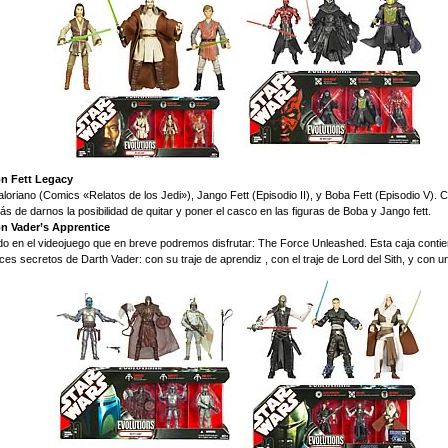
on Fett Legacy
loriano (Comics «Relatos de los Jedi»), Jango Fett (Episodio II), y Boba Fett (Episodio V). 
 de darnos la posibilidad de quitar y poner el casco en las figuras de Boba y Jango fett.
on Vader’s Apprentice
o en el videojuego que en breve podremos disfrutar: The Force Unleashed. Esta caja contie
ces secretos de Darth Vader: con su traje de aprendiz , con el traje de Lord del Sith, y con u