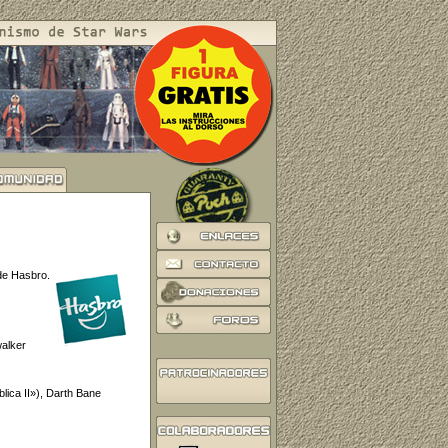
de Hasbro.
walker
lica II»), Darth Bane