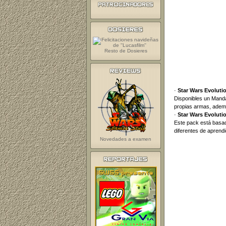
Resto de Dosieres
·
Star Wars Evoluti
Disponibles un Manda
propias armas, además
·
Star Wars Evoluti
Este pack está basad
diferentes de aprendi
Novedades a examen