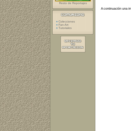
Resto de Reportajes
A continuación una i
Colecciones
Fan-Art
Tutoriales