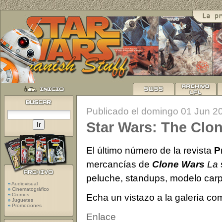
Publicado el domingo 01 Jun 2
Star Wars: The Clo
El último número de la revista
P
mercancías de
Clone Wars
La
peluche, standups, modelo car
Audiovisual
Cinematográfico
Cromos
Echa un vistazo a la galería co
Juguetes
Promociones
Enlace