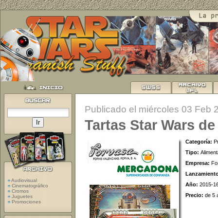
Publicado el miércoles 03 Feb 
Tartas Star Wars d
Categoría:
P
Tipo:
Aliment
Empresa:
Fo
Lanzamient
Audiovisual
Año:
2015-1
Cinematográfico
Cromos
Precio:
de 5 
Juguetes
Promociones