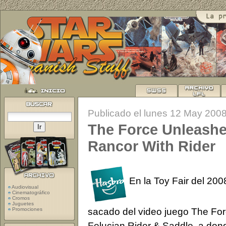
Publicado el lunes 12 May 200
The Force Unleashed
Rancor With Rider
En la Toy Fair del 20
Audiovisual
Cinematográfico
Cromos
Juguetes
sacado del video juego The For
Promociones
Felucian Rider & Saddle, a don