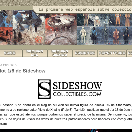
13 Ene 2015
ilot 1/6 de Sideshow
l pasado 8 de enero en el blog de su web su nueva figura de escala 1/6 de Star Wars, 
ente a su reciente Luke Piloto de X-wing (Rojo 5). También publican que el día 15 de éste 
ra, así que estad atentos porque podremos saber el precio de la misma. De momento, podé
en. Y no dejéis de visitar las webs de nuestros patrocinadores para haceros con ésta y otra
trato.