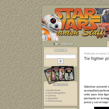
Publicado el martes 
Tie figther p
Sideshow presentó e
Audiovisual
acompañará perfectam
Cinematográfico
order para ésta figu
Cromos
pinchando en la imag
Juguetes
Promociones
precio y con el mejor 