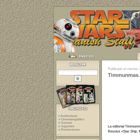
Publicado el viernes
Timmunmas. 
Audiovisual
Cinematográfico
Cromos
La editorial Timmunma
Juguetes
Promociones
Resnick «Star Ship: 