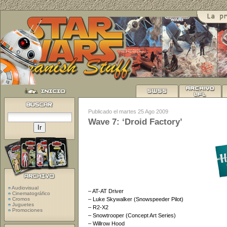
Publicado el martes 25 Ago 2009
Wave 7: ‘Droid Factory’
Audiovisual
– AT-AT Driver
Cinematográfico
– Luke Skywalker (Snowspeeder Pilot)
Cromos
Juguetes
– R2-X2
Promociones
– Snowtrooper (Concept Art Series)
– Willrow Hood